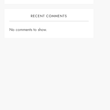
RECENT COMMENTS
No comments to show.