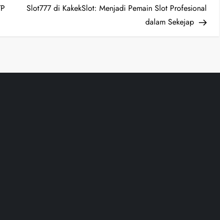
Post
TP
Slot777 di KakekSlot: Menjadi Pemain Slot Profesional
dalam Sekejap