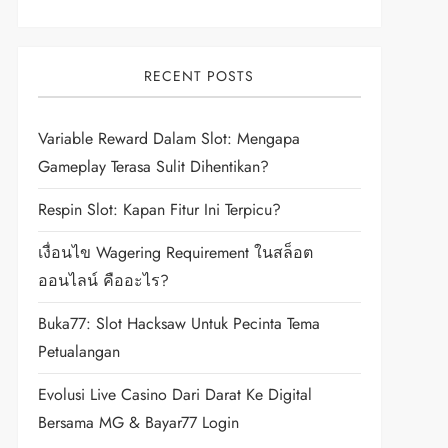
RECENT POSTS
Variable Reward Dalam Slot: Mengapa
Gameplay Terasa Sulit Dihentikan?
Respin Slot: Kapan Fitur Ini Terpicu?
เงื่อนไข Wagering Requirement ในสล็อต
ออนไลน์ คืออะไร?
Buka77: Slot Hacksaw Untuk Pecinta Tema
Petualangan
Evolusi Live Casino Dari Darat Ke Digital
Bersama MG & Bayar77 Login