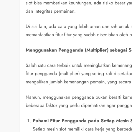
slot bisa memberikan keuntungan, ada risiko besar y
dan integritas permainan.
Di sisi lain, ada cara yang lebih aman dan sah untu
memanfaatkan fitur-fitur yang sudah disediakan oleh 
Menggunakan Pengganda (Multiplier) sebagai S
Salah satu cara terbaik untuk meningkatkan kemena
fitur pengganda (multiplier) yang sering kali disert
mengalikan jumlah kemenangan pemain, yang secara o
Namun, menggunakan pengganda bukan berarti kamu 
beberapa faktor yang perlu diperhatikan agar pengga
Pahami Fitur Pengganda pada Setiap Mesin S
Setiap mesin slot memiliki cara kerja yang berb