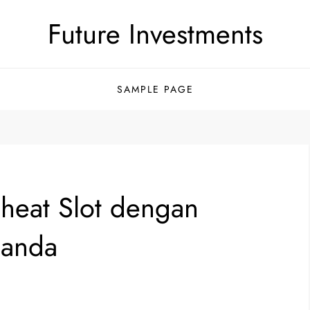
Future Investments
SAMPLE PAGE
heat Slot dengan
ganda