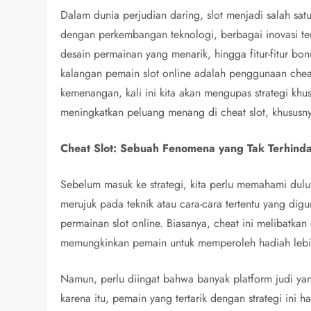
Dalam dunia perjudian daring, slot menjadi salah sa
dengan perkembangan teknologi, berbagai inovasi te
desain permainan yang menarik, hingga fitur-fitur bo
kalangan pemain slot online adalah penggunaan chea
kemenangan, kali ini kita akan mengupas strategi k
meningkatkan peluang menang di cheat slot, khususn
Cheat Slot: Sebuah Fenomena yang Tak Terhind
Sebelum masuk ke strategi, kita perlu memahami dulu
merujuk pada teknik atau cara-cara tertentu yang di
permainan slot online. Biasanya, cheat ini melibatka
memungkinkan pemain untuk memperoleh hadiah lebih
Namun, perlu diingat bahwa banyak platform judi y
karena itu, pemain yang tertarik dengan strategi ini