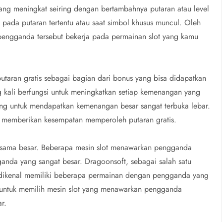
ng meningkat seiring dengan bertambahnya putaran atau level
pada putaran tertentu atau saat simbol khusus muncul. Oleh
pengganda tersebut bekerja pada permainan slot yang kamu
utaran gratis sebagai bagian dari bonus yang bisa didapatkan
ng kali berfungsi untuk meningkatkan setiap kemenangan yang
uang untuk mendapatkan kemenangan besar sangat terbuka lebar.
g memberikan kesempatan memperoleh putaran gratis.
 sama besar. Beberapa mesin slot menawarkan pengganda
ganda yang sangat besar. Dragoonsoft, sebagai salah satu
, dikenal memiliki beberapa permainan dengan pengganda yang
n untuk memilih mesin slot yang menawarkan pengganda
r.