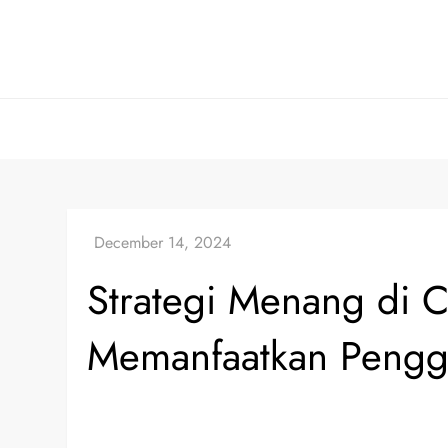
Skip
to
content
Strategi Menang di C
Memanfaatkan Peng