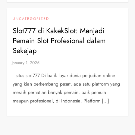
UNCATEGORIZED
Slot777 di KakekSlot: Menjadi
Pemain Slot Profesional dalam
Sekejap
situs slot777 Di balik layar dunia perjudian online
yang kian berkembang pesat, ada satu platform yang
meraih perhatian banyak pemain, baik pemula
maupun profesional, di Indonesia. Platform […]