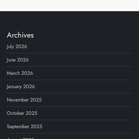
Archives
July 2026
June 2026
March 2026
January 2026
November 2025
October 2025
September 2025