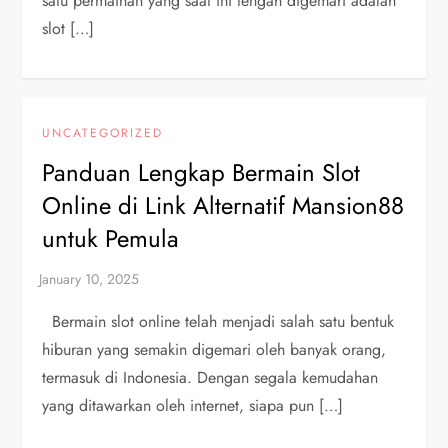
satu permainan yang saat ini tengah digemari adalah
slot […]
UNCATEGORIZED
Panduan Lengkap Bermain Slot
Online di Link Alternatif Mansion88
untuk Pemula
Bermain slot online telah menjadi salah satu bentuk
hiburan yang semakin digemari oleh banyak orang,
termasuk di Indonesia. Dengan segala kemudahan
yang ditawarkan oleh internet, siapa pun […]