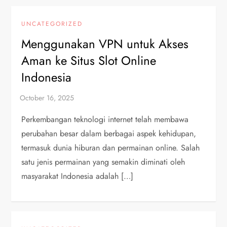
UNCATEGORIZED
Menggunakan VPN untuk Akses
Aman ke Situs Slot Online
Indonesia
Perkembangan teknologi internet telah membawa
perubahan besar dalam berbagai aspek kehidupan,
termasuk dunia hiburan dan permainan online. Salah
satu jenis permainan yang semakin diminati oleh
masyarakat Indonesia adalah […]