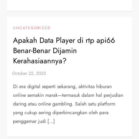
UNCATEGORIZED
Apakah Data Player di rtp api66
Benar-Benar Dijamin
Kerahasiaannya?
Di era digital seperti sekarang, aktivitas hiburan
online semakin marak—termasuk dalam hal perjudian
daring atau online gambling. Salah satu platform
yang cukup sering diperbincangkan oleh para
penggemar judi […]